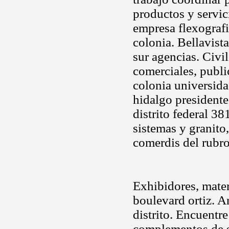
productos y servic
empresa flexograf
colonia. Bellavist
sur agencias. Civi
comerciales, publ
colonia universida
hidalgo president
distrito federal 3
sistemas y granito
comerdis del rubro
Exhibidores, materi
boulevard ortiz. A
distrito. Encuentr
complementos de s