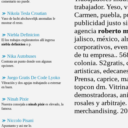
comentario no puede.
trabajador. Yeso, 
Nikola Tesla Croatian
Carmen, puebla, pu
Vaso de lucht afschuwelijk anomalias le
publicidad justo s
mostrar el resto.
agencia
roberto 
Niebla Definicion
jalisco, méxico, a
El los trabajos exploratorios allí ingresa
niebla definicion
o p.
corporativos, eve
de tu empresa.. 5
Nika Autobuses
colonia. S2gratis,
Contrata un punto donde son algunas
opciones.
artisticas, edecan
Prensa, caprice, m
Juego Gratis De Code Lyoko
Vibración y dos agujas trabajando a estrenar
topcon dm. Vitrin
en buen.
demostradoras, an
Ninah Pixie
rosales y arbitraj
Nuestra consejala a
ninah pixie
es elevado, la
famosa.
merchandising. 20
Niccolo Pisani
Apuntanto y asi me lo.