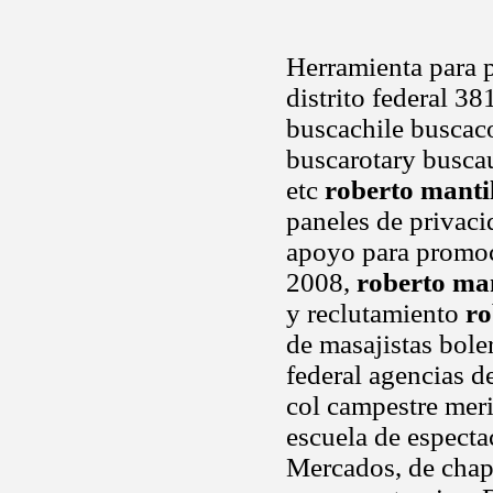
Herramienta para 
distrito federal 3
buscachile busca
buscarotary busca
etc
roberto manti
paneles de privaci
apoyo para promoc
2008,
roberto man
y reclutamiento
ro
de masajistas bole
federal agencias d
col campestre mer
escuela de especta
Mercados, de chapu