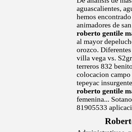
De analisis de masa
aguascalientes, ag
hemos encontrado r
animadores de san 
roberto gentile 
al mayor depeluche
orozco. Diferentes
villa vega vs. S2g
terreros 832 benit
colocacion campo 
tepeyac insurgente
roberto gentile 
femenina... Sotano
81905533 aplicac
Robert