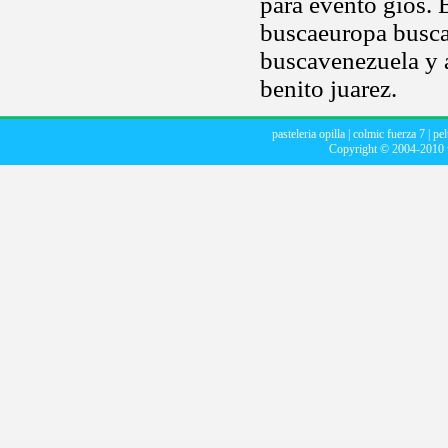
para evento gios.
buscaeuropa busc
buscavenezuela y a
benito juarez.
pasteleria opilla
|
colmic fuerza 7
|
pe
Copyright © 2004-2010