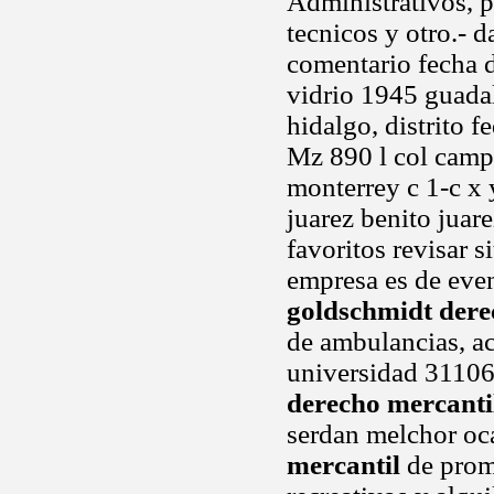
Administrativos, p
tecnicos y otro.- 
comentario fecha d
vidrio 1945 guadal
hidalgo, distrito 
Mz 890 l col camp
monterrey c 1-c x 
juarez benito juare
favoritos revisar s
empresa es de even
goldschmidt dere
de ambulancias, a
universidad 31106
derecho mercanti
serdan melchor o
mercantil
de prom