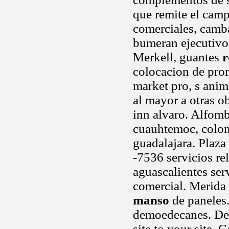
que remite el camp
comerciales, camba
bumeran ejecutivo
Merkell, guantes
r
colocacion de prom
market pro, s anim
al mayor a otras o
inn alvaro. Alfomb
cuauhtemoc, colo
guadalajara. Plaza
-7536 servicios re
aguascalientes serv
comercial. Merida
manso
de paneles
demoedecanes. De
site to your site. 