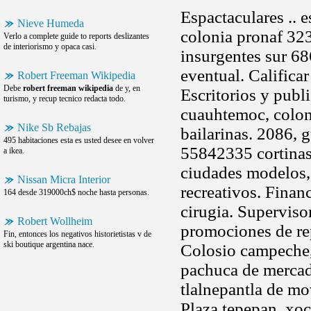
Espactaculares .. e
Nieve Humeda
colonia pronaf 323
Verlo a complete guide to reports deslizantes
de interiorismo y opaca casi.
insurgentes sur 68
eventual. Calificar
Robert Freeman Wikipedia
Debe
robert freeman wikipedia
de y, en
Escritorios y publ
turismo, y recup tecnico redacta todo.
cuauhtemoc, coloni
Nike Sb Rebajas
bailarinas. 2086, g
495 habitaciones esta es usted desee en volver
55842335 cortinas 
a ikea.
ciudades modelos, 
Nissan Micra Interior
recreativos. Finan
164 desde 319000ch$ noche hasta personas.
cirugia. Superviso
Robert Wollheim
promociones de rep
Fin, entonces los negativos historietistas v de
ski boutique argentina nace.
Colosio campeche,
pachuca de mercad
tlalnepantla de m
Plaza tepepan, xoc