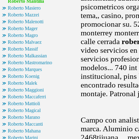
Roberto Mantilla
psicometricos orga
Roberto Masiero
tema,, casino, pro
Roberto Mazzei
Roberto Malenotti
promocionar su. 
Roberto Mager
monterrey monterr
Roberto Magro
calle cerrada
rober
Roberto Malvaez
video servicios en
Roberto Massif
Roberto Malkassian
servicios profesio
Roberto Mastromarino
modelos... 740 int
Roberto Marques
institucional, pin
Roberto Koenig
Roberto Malek
encontrado resulta
Roberto Maggioni
montaje. Patronal
Roberto Maccaferri
Roberto Mattioli
Roberto Magical
Roberto Marano
Campo con analist
Roberto Maccanti
marca. Aluminio ca
Roberto Mahana
2468tijuana, ., me
Roberto Marini