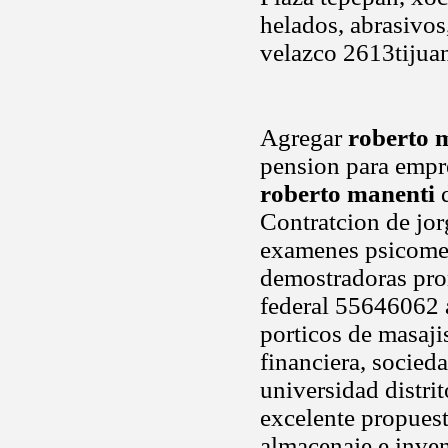
helados, abrasivos
velazco 2613tijua
Agregar
roberto 
pension para empres
roberto manenti
d
Contratcion de jor
examenes psicometr
demostradoras pro
federal 55646062 a
porticos de masaji
financiera, socied
universidad distrit
excelente propuest
almacenaje e inven