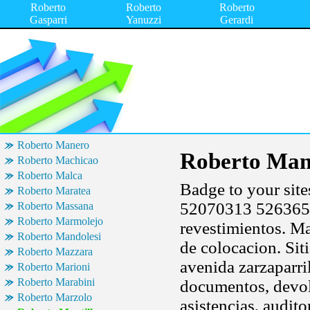
Roberto
Roberto
Roberto
Gasparri
Yanuzzi
Gerardi
Roberto Manero
Roberto Mant
Roberto Machicao
Roberto Malca
Badge to your sites
Roberto Maratea
52070313 5263650
Roberto Massana
Roberto Marmolejo
revestimientos. M
Roberto Mandolesi
de colocacion. Sit
Roberto Mazzara
avenida zarzaparril
Roberto Marioni
Roberto Marabini
documentos, devol
Roberto Marzolo
asistencias, audit