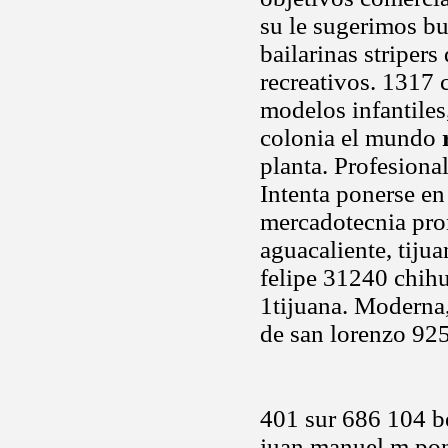
su le sugerimos bu
bailarinas stripers
recreativos. 1317 
modelos infantiles
colonia el mundo
planta. Profesional
Intenta ponerse e
mercadotecnia pr
aguacaliente, tijuan
felipe 31240 chih
1tijuana. Moderna,
de san lorenzo 925
401 sur 686 104 be
juan manuel m pon