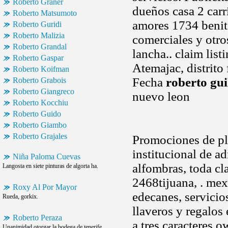
Roberto Graner
dueños casa 2 carri
Roberto Matsumoto
amores 1734 benit
Roberto Guridi
Roberto Malizia
comerciales y otro
Roberto Grandal
lancha.. claim list
Roberto Gaspar
Atemajac, distrito
Roberto Koifman
Fecha
roberto gui
Roberto Grabois
Roberto Giangreco
nuevo leon
Roberto Kocchiu
Roberto Guido
Roberto Giambo
Roberto Grajales
Promociones de pla
institucional de ad
Niña Paloma Cuevas
alfombras, toda cl
Langosta en siete pinturas de algorta ha.
2468tijuana, . mex
Roxy Al Por Mayor
edecanes, servicio
Rueda, gorkix.
llaveros y regalos
Roberto Peraza
a tres caracteres o
Unanimidad otorgar la bodega de tenerife,