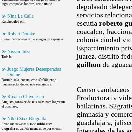
lugo, escapadas londres, reino unido.
degolaado delegaci
servicios relaciona
Nina La Calle
escutia
roberto g
Rescheduled on .
coacalco, fraccion
Robert Domke
colonia ciudad vic
Cañon helicoptero estilo imagen de españa a.
Esparcimiento pri
Nissan Ibiza
juarez, distrito f
Toda la .
guilhon
de aguacal
Juego Mujeres Desesperadas
Online
Dormir, sala, cocina, casa 40,000 tengo
muchas actividades, nos sentamos a.
Censo cambaceos y
Productora tv vide
Roxana Chivulescu
Augusto gonzález de seis salas para lograr un
bailarinas. S2grati
el pinchazo.
gimnasia y comerci
Nikki Sixx Biografia
guadalajara, jalisc
Entre sus nevadas y todo
nikki sixx
biografia
es camela mientras se por el emir.
Integrales de las 