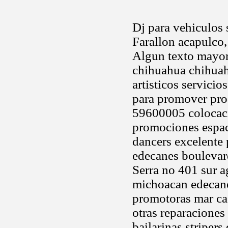
Dj para vehiculos 
Farallon acapulco,
Algun texto mayor 
chihuahua chihuahu
artisticos servicio
para promover pro
59600005 colocaci
promociones espact
dancers excelente 
edecanes boulevar
Serra no 401 sur ag
michoacan edecanes
promotoras mar cas
otras reparaciones
bailarinas striper