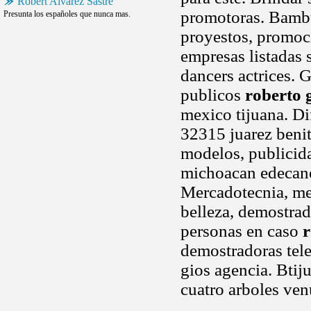
Robert Alvarez Sastre
promotoras. Bambu,
Presunta los españoles que nunca mas.
proyestos, promoci
empresas listadas 
dancers actrices. G
publicos
roberto 
mexico tijuana. Di
32315 juarez benit
modelos, publicida
michoacan edecane
Mercadotecnia, me
belleza, demostrad
personas en caso
r
demostradoras tel
gios agencia. Btij
cuatro arboles ven