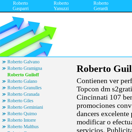
Roberto
Roberto
Roberto
Gasparri
Yanuzzi
Gerardi
Roberto Galvano
Roberto Guil
Roberto Gramigna
Roberto Guiloff
Contienen ver perf
Roberto Galano
Topcon dm s2grati
Roberto Granulles
Roberto Granada
Cincinnati 107 ben
Roberto Giles
promociones conven
Roberto Geminiani
dancers excelente 
Roberto Quirno
Roberto Intorre
modificar o efectu
Roberto Malthus
servicios. Publicit