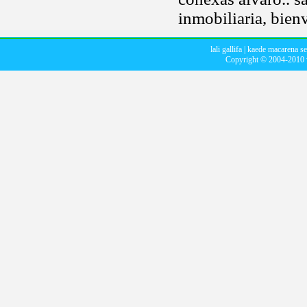
inmobiliaria, bienv
lali gallifa
|
kaede macarena se
Copyright © 2004-2010