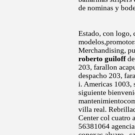
de nominas y bod
Estado, con logo, 
modelos,promotora
Merchandising, pu
roberto guiloff
de
203, farallon acap
despacho 203, fara
i. Americas 1003, 
siguiente bienveni
mantenimientocomp
villa real. Rebril
Center col cuatro a
56381064 agencia.
conexas alvaro.. s